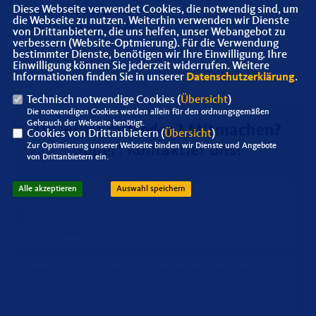
Diese Webseite verwendet Cookies, die notwendig sind, um
Telefon: 0176 75 911 393
die Webseite zu nutzen. Weiterhin verwenden wir Dienste
E-Mail: b.luecke@cdusz.de
von Drittanbietern, die uns helfen, unser Webangebot zu
verbessern (Website-Optmierung). Für die Verwendung
bestimmter Dienste, benötigen wir Ihre Einwilligung. Ihre
Einwilligung können Sie jederzeit widerrufen. Weitere
Informationen finden Sie in unserer
Datenschutzerklärung
.
Technisch notwendige Cookies (
Übersicht
)
Die notwendigen Cookies werden allein für den ordnungsgemäßen
Gebrauch der Webseite benötigt.
Du willst mitreden? Mitmachen?
Cookies von Drittanbietern (
Übersicht
)
Zur Optimierung unserer Webseite binden wir Dienste und Angebote
Super! Kontaktier uns!
von Drittanbietern ein.
Alle akzeptieren
Auswahl speichern